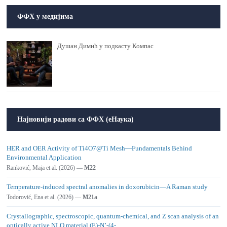
ФФХ у медијима
Душан Димић у подкасту Компас
Најновији радови са ФФХ (еНаука)
HER and OER Activity of Ti4O7@Ti Mesh—Fundamentals Behind
Environmental Application
Ranković, Maja et al. (2026) —
M22
Temperature-induced spectral anomalies in doxorubicin—A Raman study
Todorović, Ena et al. (2026) —
M21a
Crystallographic, spectroscopic, quantum-chemical, and Z scan analysis of an
optically active NLO material (E)-N’-(4-