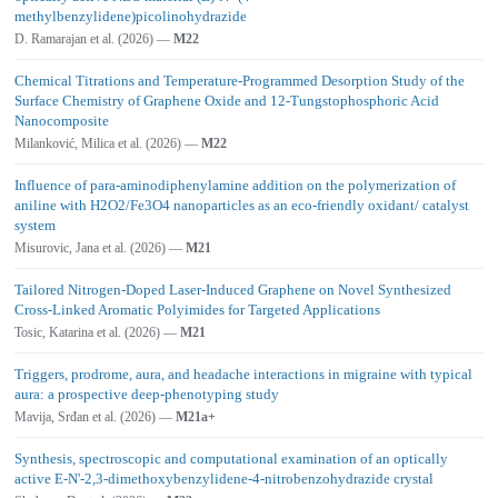
methylbenzylidene)picolinohydrazide
D. Ramarajan et al. (2026) —
M22
Chemical Titrations and Temperature-Programmed Desorption Study of the
Surface Chemistry of Graphene Oxide and 12-Tungstophosphoric Acid
Nanocomposite
Milanković, Milica et al. (2026) —
M22
Influence of para-aminodiphenylamine addition on the polymerization of
aniline with H2O2/Fe3O4 nanoparticles as an eco-friendly oxidant/ catalyst
system
Misurovic, Jana et al. (2026) —
M21
Tailored Nitrogen-Doped Laser-Induced Graphene on Novel Synthesized
Cross-Linked Aromatic Polyimides for Targeted Applications
Tosic, Katarina et al. (2026) —
M21
Triggers, prodrome, aura, and headache interactions in migraine with typical
aura: a prospective deep-phenotyping study
Mavija, Srđan et al. (2026) —
M21a+
Synthesis, spectroscopic and computational examination of an optically
active E-N'-2,3-dimethoxybenzylidene-4-nitrobenzohydrazide crystal