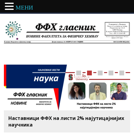
МЕНИ
In Memoriam – Проф. др Драгомир
Наставници ФФХ на листи 2% најутицајнијих
ФФХ у медијима
ВРЕМЕКАЗИ
Факултет за физичку хемију
Станисављев
научника