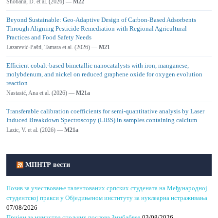
Shobana, D. et al. (2026) —
M22
Beyond Sustainable: Geo-Adaptive Design of Carbon-Based Adsorbents
Through Aligning Pesticide Remediation with Regional Agricultural
Practices and Food Safety Needs
Lazarević-Pašti, Tamara et al. (2026) —
M21
Efficient cobalt-based bimetallic nanocatalysts with iron, manganese,
molybdenum, and nickel on reduced graphene oxide for oxygen evolution
reaction
Nastasić, Ana et al. (2026) —
M21a
Transferable calibration coefficients for semi-quantitative analysis by Laser
Induced Breakdown Spectroscopy (LIBS) in samples containing calcium
Lazic, V. et al. (2026) —
M21a
МПНТР вести
Позив за учествовање талентованих српских студената на Међународној
студентској пракси у Обједињеном институту за нуклеарна истраживања
07/08/2026
Пријем за министра спољних послова Зимбабвеа
03/08/2026