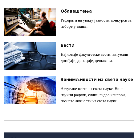
Обавештења
Реферати на увиду јавности, конкурси за
изборе у звања.
Вести
Најновије факултетске вести: актуелни
догађаји, донације, дешавања.
Занимљивости из света науке
Актуелне вести из света науке. Нови
научни радови, слике, видео клипови,
познате личности из света науке.